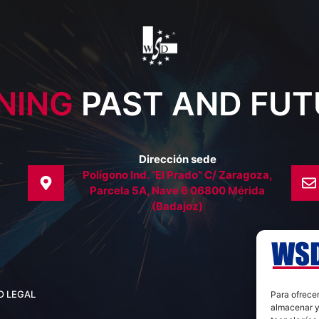
NING
PAST AND FUT
Dirección sede
Polígono Ind. “El Prado” C/ Zaragoza,
Parcela 5A, Nave 6 06800 Mérida
(Badajoz)
O LEGAL
Para ofrecer
almacenar y/